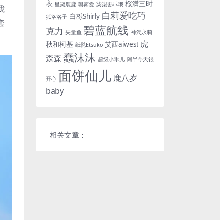
衣
桜满三时
星黛鹿鹿
朝雾爱
柒柒要乖哦
我
白莉爱吃巧
白栎Shirly
狐洛洛子
套
碧蓝航线
克力
矢量鱼
神沢永莉
虎
秋和柯基
艾西aiwest
纸悦Etsuko
蠢沫沫
森森
超级小禾儿
阿半今天很
面饼仙儿
鹿八岁
开心
baby
相关文章：