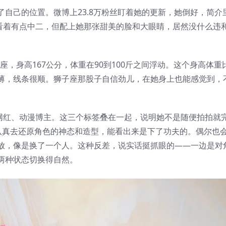
自己的位置。微博上23.8万粉丝盯着她的更新，她倒好，简介
话看着有点中二，但配上她那张甜美的脸和大眼睛，居然没什么违
子座，身高167公分，体重在90到100斤之间浮动。这个身高体重
薄，线条很顺。狮子座那股子自信劲儿，在她身上也能感觉到，
博网红、动漫博主。这三个标签叠在一起，说明她不是随便拍拍就
会认真去还原角色的神态和造型，能看出来是下了功夫的。偶尔也
放，像是换了一个人。这种反差，说实话挺抓眼的——一边是对
两种状态切换得自然。