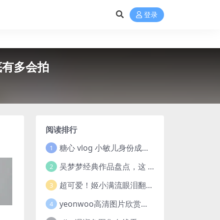
登录
底有多会拍
阅读排行
糖心 vlog 小敏儿身份成焦点，芋圆呀呀与御梦子谁更胜一筹
1
吴梦梦经典作品盘点，这 10 部剧和电影值得一看
2
超可爱！姬小满流眼泪翻白眼流口水的表情包欣赏
3
yeonwoo高清图片欣赏，你们也来感受下coser美女这颜值吧！
4