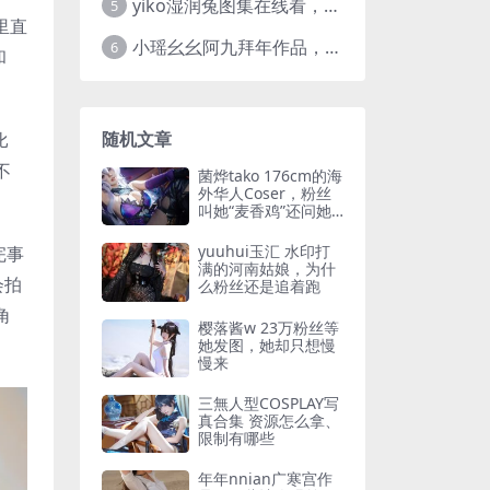
yiko湿润兔图集在线看，高清图片大全每一张都吸睛
5
里直
小瑶幺幺阿九拜年作品，最爱的cos图集推荐
6
和
随机文章
比
不
菌烨tako 176cm的海
外华人Coser，粉丝
叫她“麦香鸡”还问她
能不能防住詹姆斯
yuuhui玉汇 水印打
完事
满的河南姑娘，为什
会拍
么粉丝还是追着跑
角
樱落酱w 23万粉丝等
她发图，她却只想慢
慢来
三無人型COSPLAY写
真合集 资源怎么拿、
限制有哪些
年年nnian广寒宫作