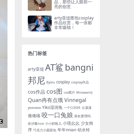
品，那些让人眼前一
亮的创意
arty亚缇图包cosplay
作品欣赏，每一张都
非常吸睛！
热门标签
AT鲨
bangni
arty亚缇
邦尼
cosplay
Byoru
cosplay作品
cos图
cos作品
cos图片
MisswarmJ
Quan冉有点饿
Vinnegal
Yiko湿润兔
yeonwoo
一个COSER
云溪溪
咬一口兔娘
倦倦喵
喜欢爱理吗
小瑶幺幺
少女秩
奈汐酱nice
小小奶瓶儿
序
年年nnian
幼水铃
巧克力小圆面包