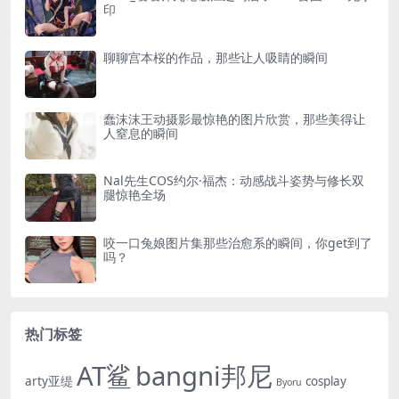
印
聊聊宫本桜的作品，那些让人吸睛的瞬间
蠢沫沫王动摄影最惊艳的图片欣赏，那些美得让
人窒息的瞬间
Nal先生COS约尔·福杰：动感战斗姿势与修长双
腿惊艳全场
咬一口兔娘图片集那些治愈系的瞬间，你get到了
吗？
热门标签
AT鲨
bangni邦尼
arty亚缇
cosplay
Byoru