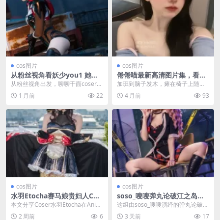
cos图片
cos图片
从粉丝视角看妖少you1 她到
倦倦喵最新高清图片集，看到
底凭什么让人这么喜欢
第一眼就沦陷了！
从粉丝视角出发，聊聊千面coser妖
加班到脑子发木，瘫在椅子上随手
少you1如何通过细节把控、情感共
点开相册，看到倦倦喵的新图，整
1 月前
22
4 月前
93
鸣和真诚互...
个人像被按了暂停键。...
cos图片
cos图片
水羽Etocha赛马娘贵妇人CO
soso_嗖嗖弹丸论破江之岛盾
S：红黑礼服闪耀AnimeJapa
子COS套图 42P无水印
本文分享Coser水羽Etocha在Anim
这组由soso_嗖嗖演绎的弹丸论破江
eJapan2026现场演绎的《赛马...
之岛盾子COS套图一共包含42张高
2 周前
6
3 天前
17
清无水印图...