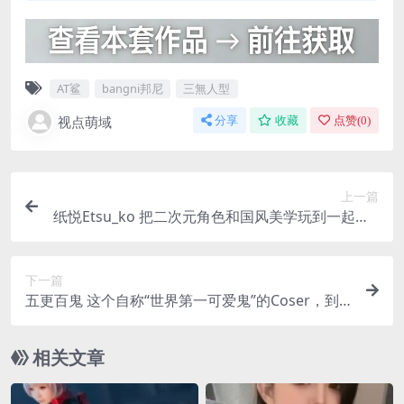
AT鲨
bangni邦尼
三無人型
视点萌域
分享
收藏
点赞(
0
)
上一篇
纸悦Etsu_ko 把二次元角色和国风美学玩到一起的C
oser
下一篇
五更百鬼 这个自称“世界第一可爱鬼”的Coser，到
底有多会拍
相关文章