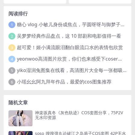
阅读排行
糖心 vlog 小敏儿身份成焦点，芋圆呀呀与御梦子谁更胜一筹
1
吴梦梦经典作品盘点，这 10 部剧和电影值得一看
2
超可爱！姬小满流眼泪翻白眼流口水的表情包欣赏
3
yeonwoo高清图片欣赏，你们也来感受下coser美女这颜值吧！
4
yiko湿润兔图集在线看，高清图片大全每一张都吸睛
5
小瑶幺幺阿九拜年作品，最爱的cos图集推荐
6
随机文章
神楽坂真冬《灰色轨迹》COS套图分享，75P2V
无水印资源
soso_嗖嗖弹丸论破江之岛盾子COS套图 42P无水