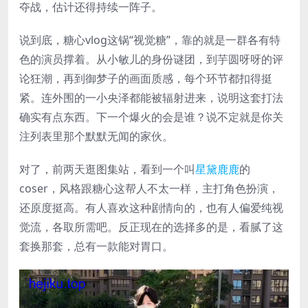
夺战，估计还得持续一阵子。
说到底，糖心vlog这锅“视觉糖”，靠的就是一群各有特
色的演员撑着。从小敏儿的身份谜团，到芋圆呀呀的评
论狂潮，再到御梦子的画面质感，每个环节都扣得挺
紧。连外围的一小央泽都能被辐射进来，说明这套打法
确实有点东西。下一个爆火的会是谁？说不定就是你关
注列表里那个默默无闻的家伙。
对了，前两天逛图集站，看到一个叫
星黛鹿鹿
的
coser，风格跟糖心这帮人不太一样，主打角色扮演，
还原度挺高。有人喜欢这种剧情向的，也有人偏爱纯视
觉流，各取所需吧。反正现在的选择多的是，看腻了这
套换那套，总有一款能对胃口。