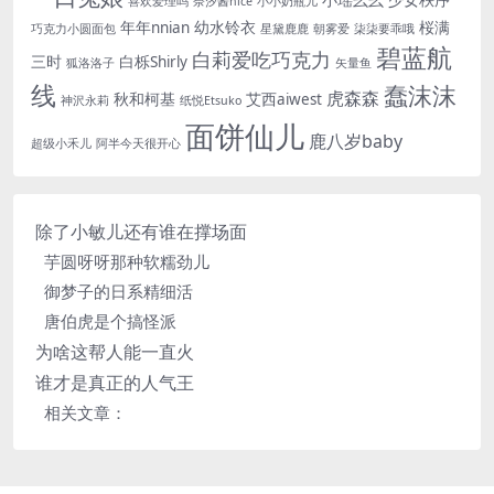
小瑶幺幺
少女秩序
喜欢爱理吗
奈汐酱nice
小小奶瓶儿
年年nnian
幼水铃衣
桜满
巧克力小圆面包
星黛鹿鹿
朝雾爱
柒柒要乖哦
碧蓝航
白莉爱吃巧克力
三时
白栎Shirly
狐洛洛子
矢量鱼
线
蠢沫沫
虎森森
秋和柯基
艾西aiwest
神沢永莉
纸悦Etsuko
面饼仙儿
鹿八岁baby
超级小禾儿
阿半今天很开心
除了小敏儿还有谁在撑场面
芋圆呀呀那种软糯劲儿
御梦子的日系精细活
唐伯虎是个搞怪派
为啥这帮人能一直火
谁才是真正的人气王
相关文章：