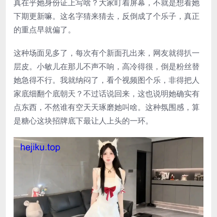
真在乎她身份证上写啥？大家盯着屏幕，不就是想看她
下期更新嘛。这名字猜来猜去，反倒成了个乐子，真正
的重点早就偏了。
这种场面见多了，每次有个新面孔出来，网友就得扒一
层皮。小敏儿在那儿不声不响，高冷得很，倒是粉丝替
她急得不行。我就纳闷了，看个视频图个乐，非得把人
家底细翻个底朝天？不过话说回来，这也说明她确实有
点东西，不然谁有空天天琢磨她叫啥。这种氛围感，算
是糖心这块招牌底下最让人上头的一环。