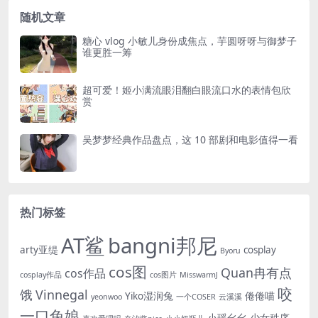
随机文章
糖心 vlog 小敏儿身份成焦点，芋圆呀呀与御梦子
谁更胜一筹
超可爱！姬小满流眼泪翻白眼流口水的表情包欣
赏
吴梦梦经典作品盘点，这 10 部剧和电影值得一看
热门标签
AT鲨
bangni邦尼
arty亚缇
cosplay
Byoru
cos图
Quan冉有点
cos作品
cosplay作品
cos图片
MisswarmJ
咬
饿
Vinnegal
Yiko湿润兔
倦倦喵
yeonwoo
一个COSER
云溪溪
一口兔娘