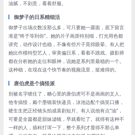
油腻，不刻意，看着舒服。
御梦子的日系精细活
御梦子出场次数没那么多，可只要她一露面，底下留言
准是“终于等到你”。她的片子画质特别细，打光用色都
讲究，动作设计也稳，不像有些片子晃得眼晕。有人把
她比作模特型艺人，审美偏日系，看着不跳戏。摄影师
都在分析她的走位和眼神，说她是系列里最稳的一个。
这种稳，在现在这个快节奏的视频流里，挺难得的。
唐伯虎是个搞怪派
别被名字唬住了，糖心里的唐伯虎可不是画画的文人。
他专搞怪，戴个墨镜装快递员，泳池边配个搞笑口播，
硬生生把正经镜头拍成喜剧短片。有人说他有点“油”，
可要是全篇都是甜妹滤镜，早就看吐了。就得有这种不
一样的人，插科打诨一下，整个系列才显得不那么单