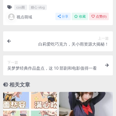
cos圈
糖心 vlog
视点萌域
分享
收藏
点赞(
0
)
上一篇
白莉爱吃巧克力，关小雨资源大揭秘！
下一篇
吴梦梦经典作品盘点，这 10 部剧和电影值得一看
相关文章