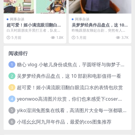
网事杂谈
网事杂谈
超可爱！姬小满流眼泪翻白眼
吴梦梦经典作品盘点，这 10
流口水的表情包欣赏
部剧和电影值得一看
白天时跟朋友开黑打王者，队友选
昨晚跟朋友聊起台剧，突然有人问
了姬小满结果被按在地上锤，他在
“台湾吴梦梦演过什么电视剧啊”，我
5 月前
1.8K
5 月前
3.7K
语音里嗷嗷嚎，还顺手...
愣了一下。说实话...
阅读排行
糖心 vlog 小敏儿身份成焦点，芋圆呀呀与御梦子谁更胜一筹
1
吴梦梦经典作品盘点，这 10 部剧和电影值得一看
2
超可爱！姬小满流眼泪翻白眼流口水的表情包欣赏
3
yeonwoo高清图片欣赏，你们也来感受下coser美女这颜值吧！
4
yiko湿润兔图集在线看，高清图片大全每一张都吸睛
5
小瑶幺幺阿九拜年作品，最爱的cos图集推荐
6