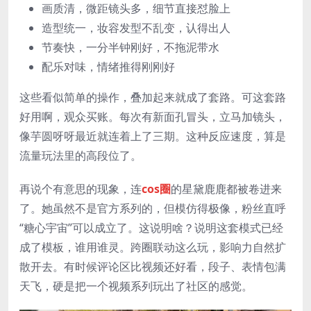
画质清，微距镜头多，细节直接怼脸上
造型统一，妆容发型不乱变，认得出人
节奏快，一分半钟刚好，不拖泥带水
配乐对味，情绪推得刚刚好
这些看似简单的操作，叠加起来就成了套路。可这套路
好用啊，观众买账。每次有新面孔冒头，立马加镜头，
像芋圆呀呀最近就连着上了三期。这种反应速度，算是
流量玩法里的高段位了。
再说个有意思的现象，连
cos圈
的星黛鹿鹿都被卷进来
了。她虽然不是官方系列的，但模仿得极像，粉丝直呼
“糖心宇宙”可以成立了。这说明啥？说明这套模式已经
成了模板，谁用谁灵。跨圈联动这么玩，影响力自然扩
散开去。有时候评论区比视频还好看，段子、表情包满
天飞，硬是把一个视频系列玩出了社区的感觉。