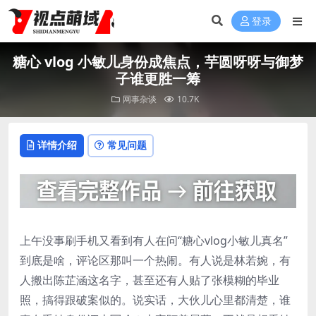
登录
糖心 vlog 小敏儿身份成焦点，芋圆呀呀与御梦
子谁更胜一筹
网事杂谈
10.7K
详情介绍
常见问题
上午没事刷手机又看到有人在问“糖心vlog小敏儿真名”
到底是啥，评论区那叫一个热闹。有人说是林若婉，有
人搬出陈芷涵这名字，甚至还有人贴了张模糊的毕业
照，搞得跟破案似的。说实话，大伙儿心里都清楚，谁