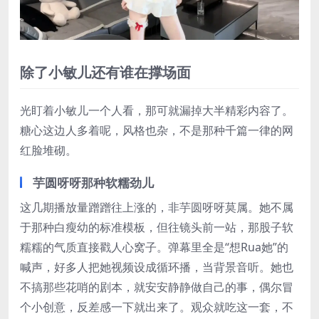
除了小敏儿还有谁在撑场面
光盯着小敏儿一个人看，那可就漏掉大半精彩内容了。
糖心这边人多着呢，风格也杂，不是那种千篇一律的网
红脸堆砌。
芋圆呀呀那种软糯劲儿
这几期播放量蹭蹭往上涨的，非芋圆呀呀莫属。她不属
于那种白瘦幼的标准模板，但往镜头前一站，那股子软
糯糯的气质直接戳人心窝子。弹幕里全是“想Rua她”的
喊声，好多人把她视频设成循环播，当背景音听。她也
不搞那些花哨的剧本，就安安静静做自己的事，偶尔冒
个小创意，反差感一下就出来了。观众就吃这一套，不