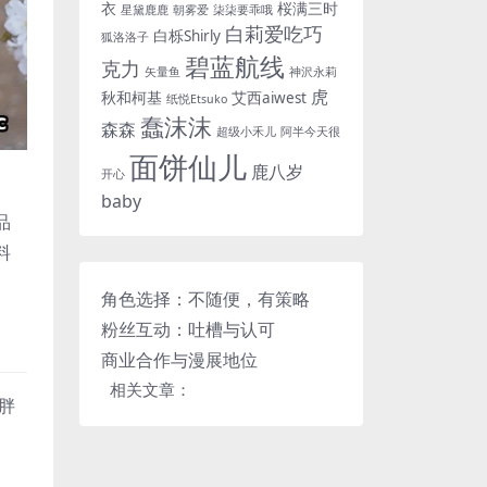
衣
桜满三时
星黛鹿鹿
朝雾爱
柒柒要乖哦
白莉爱吃巧
白栎Shirly
狐洛洛子
碧蓝航线
克力
矢量鱼
神沢永莉
虎
秋和柯基
艾西aiwest
纸悦Etsuko
蠢沫沫
森森
超级小禾儿
阿半今天很
面饼仙儿
鹿八岁
开心
baby
品
料
角色选择：不随便，有策略
粉丝互动：吐槽与认可
商业合作与漫展地位
相关文章：
胖
。