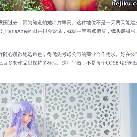
发围过去，因为知道拍她出片率高。这种地位不是一天两天能建
_HaneAme的眼神很会说话，妩媚中带着点俏皮，镜头感极强
样随心所欲地选角色，得优先考虑公司的商业合作需求。好在公
百多套作品里保持多样性。这种平衡，不是每个COSER都能做