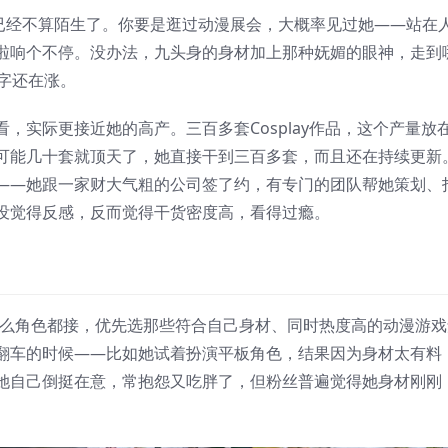
ay圈里已经不算陌生了。你要是逛过动漫展会，大概率见过她——站在
啦响个不停。没办法，九头身的身材加上那种妩媚的眼神，走到
字还在涨。
，实际更接近她的高产。三百多套Cosplay作品，这个产量放
可能几十套就顶天了，她直接干到三百多套，而且还在持续更新
——她跟一家财大气粗的公司签了约，有专门的团队帮她策划、
没觉得反感，反而觉得干货密度高，看得过瘾。
么角色都接，优先选那些符合自己身材、同时热度高的动漫游戏
翻车的时候——比如她试着扮演平板角色，结果因为身材太有料
她自己倒挺在意，常抱怨又吃胖了，但粉丝普遍觉得她身材刚刚