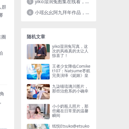
yiko湿润兔图集在线看，高清图片大全每一张都吸睛
5
人群
小瑶幺幺阿九拜年作品，最爱的cos图集推荐
6
哪
随机文章
在圈
。
yiko湿润兔写真，这
次的风格真的太让人
拍
惊喜了！
王者少女降临Comike
t107：Natsume枣糕
完美演绎《妮姬》皇
九柒喵琉璃川图片，
那些治愈系的小确幸
角
，
小小奶瓶儿照片，那
些藏在日常里的温馨
瞬间
纸悦Etsuko@etsuko