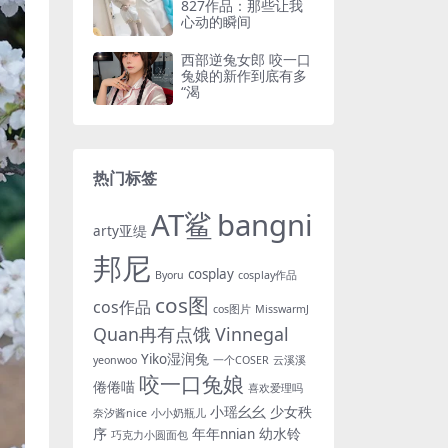
827作品：那些让我
心动的瞬间
西部逆兔女郎 咬一口
兔娘的新作到底有多
“渴
热门标签
AT鲨
bangni
arty亚缇
邦尼
cosplay
Byoru
cosplay作品
cos图
cos作品
cos图片
MisswarmJ
Quan冉有点饿
Vinnegal
Yiko湿润兔
yeonwoo
一个COSER
云溪溪
咬一口兔娘
倦倦喵
喜欢爱理吗
小瑶幺幺
少女秩
奈汐酱nice
小小奶瓶儿
序
年年nnian
幼水铃
巧克力小圆面包