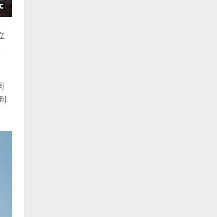
立
。
司
到