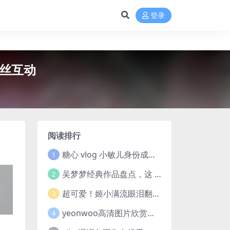
登录
粉丝互动
阅读排行
糖心 vlog 小敏儿身份成焦点，芋圆呀呀与御梦子谁更胜一筹
1
吴梦梦经典作品盘点，这 10 部剧和电影值得一看
2
超可爱！姬小满流眼泪翻白眼流口水的表情包欣赏
3
yeonwoo高清图片欣赏，你们也来感受下coser美女这颜值吧！
4