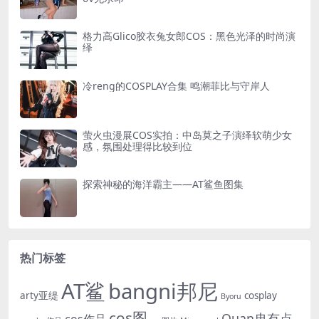
格力高Glico胶衣兔女郎COS：黑色光泽的时尚演
绎
冷reng的COSPLAY合集 鸣潮菲比与守岸人
萤火虫漫展COS实拍：中岛莫之子演绎软萌少女
感，氛围处理得比较到位
探索神秘的海洋霸主——AT鲨鱼图集
热门标签
AT鲨
bangni邦尼
arty亚缇
cosplay
Byoru
cos图
Quan冉有点
cos作品