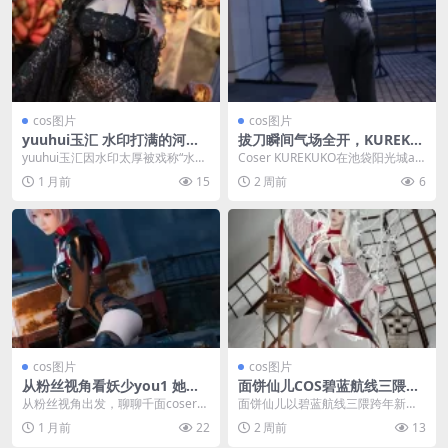
cos图片
cos图片
yuuhui玉汇 水印打满的河南
拔刀瞬间气场全开，KUREKU
姑娘，为什么粉丝还是追着跑
KO的链锯人光熙COS引爆池袋
yuuhui玉汇因水印太厚被戏称“水印
Coser KUREKUKO在池袋阳光城ac
之王”，账号被封、更新变慢、互动
osta!活动中扮演《链锯人》光
1 月前
15
2 周前
6
冷清，但她...
熙，...
cos图片
cos图片
从粉丝视角看妖少you1 她到
面饼仙儿COS碧蓝航线三隈：
底凭什么让人这么喜欢
跨年新年版的娇俏与优雅
从粉丝视角出发，聊聊千面coser妖
面饼仙儿以碧蓝航线三隈跨年新年
少you1如何通过细节把控、情感共
版造型出镜，盘坐榻榻米，搭配日
1 月前
22
2 周前
13
鸣和真诚互...
式装饰与红色道具，诠...