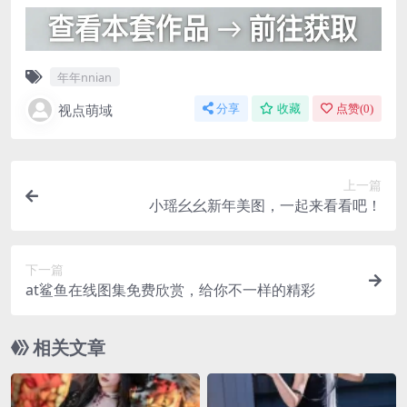
年年nnian
视点萌域
分享
收藏
点赞(
0
)
上一篇
小瑶幺幺新年美图，一起来看看吧！
下一篇
at鲨鱼在线图集免费欣赏，给你不一样的精彩
相关文章