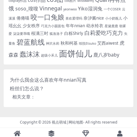
cosplay作品
cos图片
MisswarmJ
饿
Vinnegal
soso_嗖嗖
Yiko湿润兔
yeonwoo
一个COSER
云
咬一口兔娘
倦倦喵
奈汐酱nice
小
溪溪
喜欢爱理吗
小小奶瓶儿
瑶幺幺
少女秩序
年年nnian
幼水铃衣
巧克力小圆面包
星黛鹿鹿
朝雾
白莉爱吃巧克力
桜满三时
白栎Shirly
爱
柒柒要乖哦
狐洛洛子
矢
碧蓝航线
虎
秋和柯基
艾西aiwest
量鱼
神沢永莉
纸悦Etsuko
面饼仙儿
蠢沫沫
森森
鹿八岁baby
超级小禾儿
为什么我会这么喜欢年年nnian写真
粉丝们怎么说？
相关文章：
Copyright © 2026
视点萌域
|
网站地图
- All rights reserved