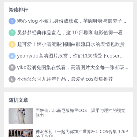
阅读排行
糖心 vlog 小敏儿身份成焦点，芋圆呀呀与御梦子谁更胜一筹
1
吴梦梦经典作品盘点，这 10 部剧和电影值得一看
2
超可爱！姬小满流眼泪翻白眼流口水的表情包欣赏
3
yeonwoo高清图片欣赏，你们也来感受下coser美女这颜值吧！
4
yiko湿润兔图集在线看，高清图片大全每一张都吸睛
5
小瑶幺幺阿九拜年作品，最爱的cos图集推荐
6
随机文章
面饼仙儿比基尼版梅里COS：温柔与理性的视觉
张力
神沢永莉《一起为你加油世界杯》COS合集 126P
6V无水印