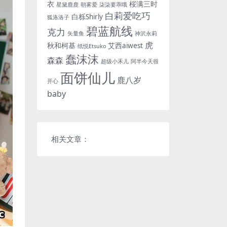
衣
桜满三时
星黛鹿鹿
朝雾爱
柒柒要乖哦
白莉爱吃巧
白栎Shirly
狐洛洛子
碧蓝航线
克力
矢量鱼
神沢永莉
虎
秋和柯基
艾西aiwest
纸悦Etsuko
蠢沫沫
森森
超级小禾儿
阿半今天很
面饼仙儿
鹿八岁
开心
baby
相关文章：