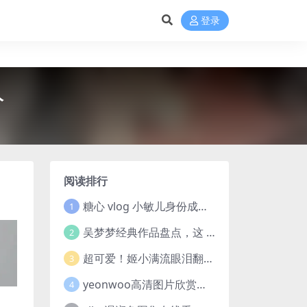
登录
人
阅读排行
糖心 vlog 小敏儿身份成焦点，芋圆呀呀与御梦子谁更胜一筹
1
吴梦梦经典作品盘点，这 10 部剧和电影值得一看
2
超可爱！姬小满流眼泪翻白眼流口水的表情包欣赏
3
yeonwoo高清图片欣赏，你们也来感受下coser美女这颜值吧！
4