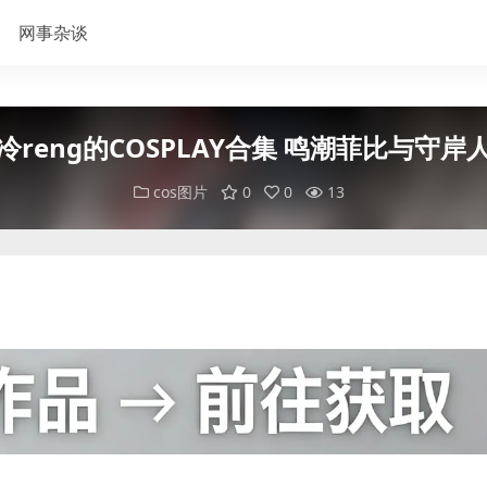
网事杂谈
冷reng的COSPLAY合集 鸣潮菲比与守岸
cos图片
0
0
13