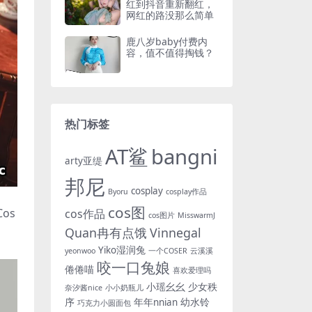
红到抖音重新翻红，
网红的路没那么简单
鹿八岁baby付费内
容，值不值得掏钱？
热门标签
AT鲨
bangni
arty亚缇
邦尼
cosplay
Byoru
cosplay作品
cos图
os
cos作品
cos图片
MisswarmJ
Quan冉有点饿
Vinnegal
Yiko湿润兔
yeonwoo
一个COSER
云溪溪
咬一口兔娘
倦倦喵
喜欢爱理吗
小瑶幺幺
少女秩
奈汐酱nice
小小奶瓶儿
序
年年nnian
幼水铃
巧克力小圆面包