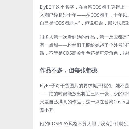
ElyEE子这个名字，在台湾COS圈里算得上
入圈已经超过十年——在COS圈里，十年
自己是“COS圈老人”，但说归说，那股认真
很多人第一次看到她的作品，第一反应都是
有一点甜——粉丝们干脆给她起了个外号叫
话，不管是COS高冷角色还是可爱角色，眼
作品不多，但每张都挑
ElyEE子对干货图片的要求挺严格的。她
——忙的时候能放出将近三四十张，少的时
只发自己满意的作品，这一点在台湾Cose
差不齐。
她的COSPLAY风格不算大胆，没有那种