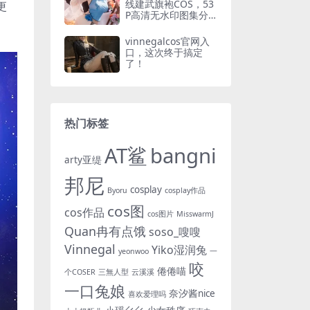
线建武旗袍COS，53
更
P高清无水印图集分
享
vinnegalcos官网入
口，这次终于搞定
了！
热门标签
AT鲨
bangni
arty亚缇
邦尼
cosplay
Byoru
cosplay作品
cos图
cos作品
cos图片
MisswarmJ
Quan冉有点饿
soso_嗖嗖
Vinnegal
Yiko湿润兔
yeonwoo
一
咬
倦倦喵
个COSER
三無人型
云溪溪
一口兔娘
奈汐酱nice
喜欢爱理吗