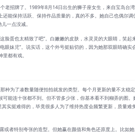
一个老招牌了。1989年8月14日出生的狮子座女生，来自宝岛台
以上还能保持活跃、保持作品质量的，真的不多。她自己也偶尔调
劲儿一点没减。
“这脸蛋也太精致了吧”。白嫩嫩的皮肤，水灵灵的大眼睛，笑起
“电眼妹児”。说实话，这个外号挺贴切的，因为她那双眼睛确实
神里都有戏。
不是那种为了凑数量随便拍拍就发的类型。每个月更新的量不太稳
候可能连十张都不到。但不管多少张，你基本看不到糊弄的图。
r里其实挺难得的，毕竟很多人为了维持热度会频繁更新，质量难
特别露或者特别夸张的造型。但她赢在颜值和角色还原度上。比如她