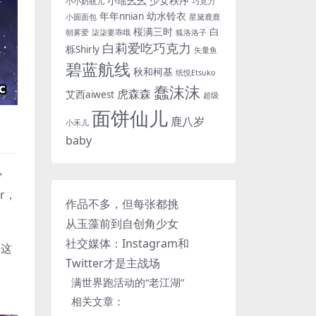
小瑶幺幺
少女秩序
小小奶瓶儿
巧克力
年年nnian
幼水铃衣
小圆面包
星黛鹿鹿
桜满三时
白
朝雾爱
柒柒要乖哦
狐洛洛子
白莉爱吃巧克力
栎Shirly
矢量鱼
碧蓝航线
秋和柯基
纸悦Etsuko
蠢沫沫
虎森森
艾西aiwest
超级
面饼仙儿
鹿八岁
小禾儿
baby
少
r，
作品不多，但每张都挑
从玉藻前到自创角少女
社交媒体：Instagram和
》这
Twitter才是主战场
满世界跑活动的“老江湖”
相关文章：