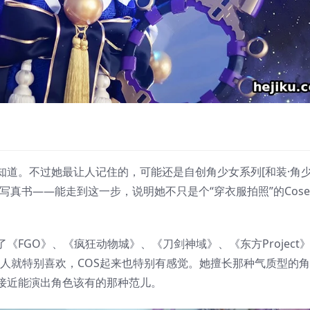
知道。不过她最让人记住的，可能还是自创角少女系列[和装·角
真书——能走到这一步，说明她不只是个“穿衣服拍照”的Cose
FGO》、《疯狂动物城》、《刀剑神域》、《东方Project
她本人就特别喜欢，COS起来也特别有感觉。她擅长那种气质型的角
接近能演出角色该有的那种范儿。