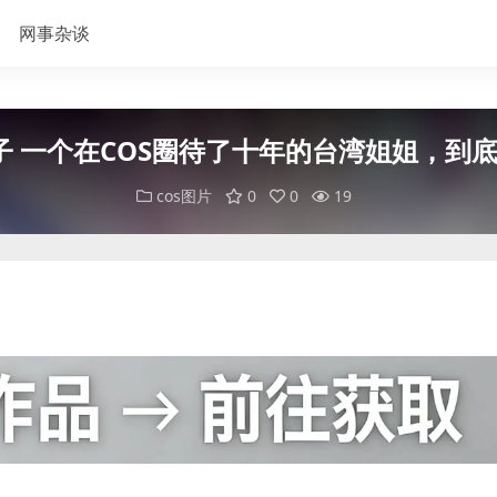
网事杂谈
EE子 一个在COS圈待了十年的台湾姐姐，到
cos图片
0
0
19