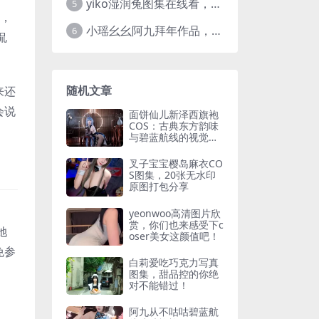
yiko湿润兔图集在线看，高清图片大全每一张都吸睛
5
湾，
小瑶幺幺阿九拜年作品，最爱的cos图集推荐
6
侃
随机文章
来还
会说
面饼仙儿新泽西旗袍
COS：古典东方韵味
与碧蓝航线的视觉碰
撞
叉子宝宝樱岛麻衣CO
S图集，20张无水印
原图打包分享
定
yeonwoo高清图片欣
赏，你们也来感受下c
她
oser美女这颜值吧！
免参
白莉爱吃巧克力写真
图集，甜品控的你绝
对不能错过！
阿九从不咕咕碧蓝航