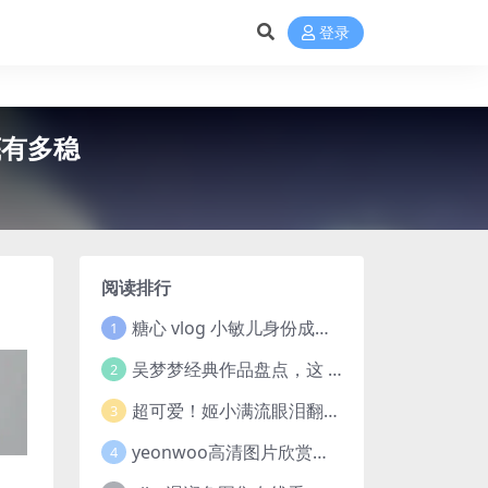
登录
底有多稳
阅读排行
糖心 vlog 小敏儿身份成焦点，芋圆呀呀与御梦子谁更胜一筹
1
吴梦梦经典作品盘点，这 10 部剧和电影值得一看
2
超可爱！姬小满流眼泪翻白眼流口水的表情包欣赏
3
yeonwoo高清图片欣赏，你们也来感受下coser美女这颜值吧！
4