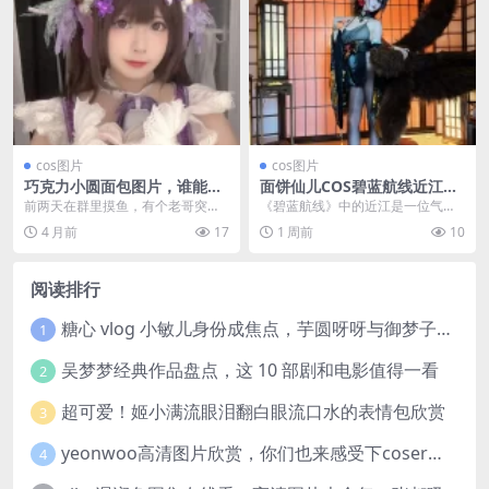
cos图片
cos图片
巧克力小圆面包图片，谁能抵
面饼仙儿COS碧蓝航线近江：
挡这份甜蜜诱惑？
九尾狐的优雅与性感
前两天在群里摸鱼，有个老哥突然
《碧蓝航线》中的近江是一位气质
甩了几张图，说了句“你们看看这
独特的九尾狐角色，面饼仙儿的这
4 月前
17
1 周前
10
个”。我随手一点，然...
组COS作品将她的优...
阅读排行
糖心 vlog 小敏儿身份成焦点，芋圆呀呀与御梦子谁更胜一筹
1
吴梦梦经典作品盘点，这 10 部剧和电影值得一看
2
超可爱！姬小满流眼泪翻白眼流口水的表情包欣赏
3
yeonwoo高清图片欣赏，你们也来感受下coser美女这颜值吧！
4