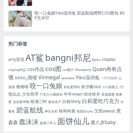
咬一口兔娘Yiko湿润兔 碧蓝航线樫野COS图包 89
P无水印
热门标签
AT鲨
bangni邦尼
arty亚缇
cosplay
Byoru
cos图
Quan冉有点
cos作品
cosplay作品
cos图片
MisswarmJ
饿
Vinnegal
soso_嗖嗖
Yiko湿润兔
yeonwoo
一个COSER
云
咬一口兔娘
倦倦喵
奈汐酱nice
小
溪溪
喜欢爱理吗
小小奶瓶儿
瑶幺幺
少女秩序
年年nnian
幼水铃衣
巧克力小圆面包
星黛鹿鹿
朝雾
白莉爱吃巧克力
桜满三时
白栎Shirly
爱
柒柒要乖哦
狐洛洛子
矢
碧蓝航线
虎
秋和柯基
艾西aiwest
量鱼
神沢永莉
纸悦Etsuko
面饼仙儿
蠢沫沫
森森
鹿八岁baby
超级小禾儿