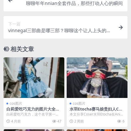
聊聊年年nnian全套作品，那些打动人心的瞬间
下一篇
vinnegal三部曲是哪三部？聊聊这个让人上头的系
列
相关文章
cos图片
cos图片
白莉爱吃巧克力的图片大全大
水羽Etocha赛马娘贵妇人CO
图，一起来看看吧！
S：红黑礼服闪耀AnimeJapa
白莉爱吃巧克力，这个名字第一眼
本文分享Coser水羽Etocha在Anim
看上去像是个美食博主对吧？我当
eJapan2026现场演绎的《赛马...
4 月前
47
2 周前
6
时也这么以为。结果点...