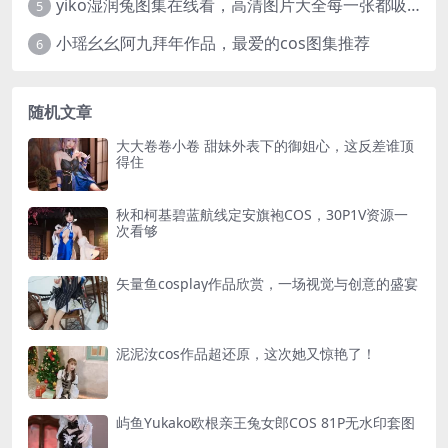
yiko湿润兔图集在线看，高清图片大全每一张都吸睛
5
小瑶幺幺阿九拜年作品，最爱的cos图集推荐
6
随机文章
大大卷卷小卷 甜妹外表下的御姐心，这反差谁顶
得住
秋和柯基碧蓝航线定安旗袍COS，30P1V资源一
次看够
矢量鱼cosplay作品欣赏，一场视觉与创意的盛宴
泥泥汝cos作品超还原，这次她又惊艳了！
屿鱼Yukako欧根亲王兔女郎COS 81P无水印套图